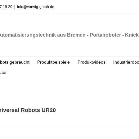
7 19 20
|
info@vorwig-gmbh.de
utomatisierungstechnik aus Bremen - Portalroboter - Knick
obots gebraucht
Produktbeispiele
Produktvideos
Industrierobo
ter
iversal Robots UR20