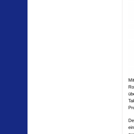
Mi
Ro
üb
Ta
Pr
De
ei