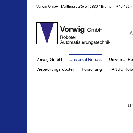
Zum
Vorwig GmbH | Malthusstraße 5 | 28307 Bremen | +49 421 4
Inhalt
springen
A
Vorwig GmbH
Universal Robots
Universal R
Verpackungsroboter
Forschung
FANUC Robo
Un