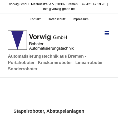
Zum
Vorwig GmbH | Malthusstraße 5 | 28307 Bremen | +49 421 47 19 20
|
Inhalt
info@vorwig-gmbh.de
springen
Kontakt
Datenschutz
Impressum
Automatisierungstechnik aus Bremen -
Portalroboter - Knickarmroboter - Linearroboter -
Sonderroboter
Stapelroboter, Abstapelanlagen